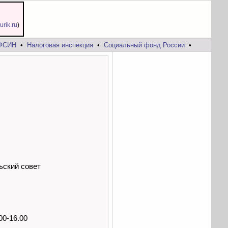
jurik.ru
)
ФСИН
•
Налоговая инспекция
•
Социальный фонд России
•
ьский совет
00-16.00