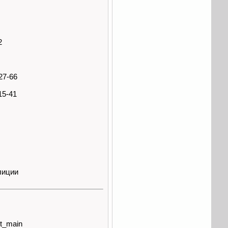
2
27-66
15-41
лиции
st_main