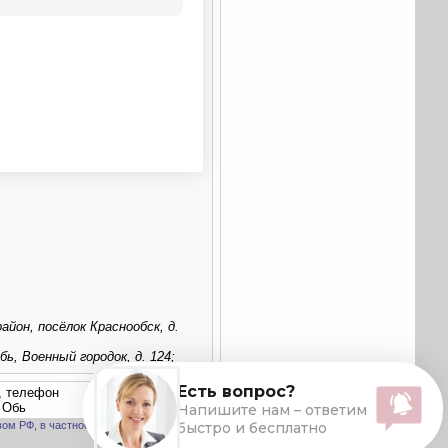
йон, посёлок Краснообск, д.
ь, Военный городок, д. 124;
, телефон
 Обь
вом РФ, в частности, ФЗ «О персональных данных».