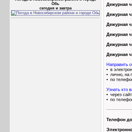
Обь
Дежурная ч
сегодня и завтра
Дежурная ч
Дежурная ч
Дежурная ч
Дежурная ч
Дежурная ч
Направить о
• в электро
• лично, на
• по телефо
Узнать кто 
• через сай
• по телефо
Телефон до
Электронно