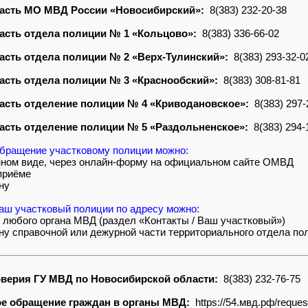
асть МО МВД России «Новосибирский»:
8(383) 232-20-38
асть отдела полиции № 1 «Кольцово»:
8(383) 336-66-02
асть отдела полиции № 2 «Верх-Тулинский»:
8(383) 293-32-0
асть отдела полиции № 3 «Краснообский»:
8(383) 308-81-81
асть отделение полиции № 4 «Криводановское»:
8(383) 297-
асть отделение полиции № 5 «Раздольненское»:
8(383) 294-
бращение участковому полиции можно:
нном виде, через онлайн-форму на официальном сайте ОМВД
 приёме
ну
ваш участковый полиции по адресу можно:
т любого органа МВД (раздел «Контакты / Ваш участковый»)
ну справочной или дежурной части территориального отдела по
верия ГУ МВД по Новосибирской области:
8(383) 232-76-75
е обращение граждан в органы МВД:
https://54.мвд.рф/reque