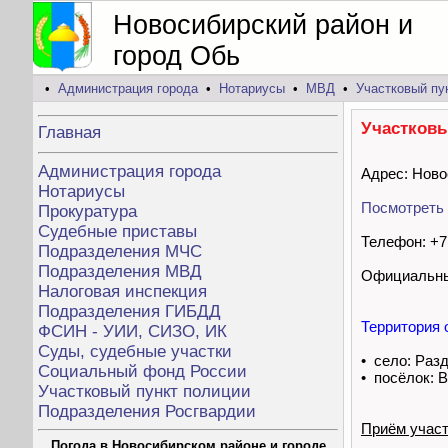
Новосибирский район и
город Обь
•
Администрация города
•
Нотариусы
•
МВД
•
Участковый пу
Участковы
Главная
Администрация города
Адрес: Ново
Нотариусы
Посмотреть 
Прокуратура
Судебные приставы
Телефон: +7 
Подразделения МЧС
Подразделения МВД
Официальны
Налоговая инспекция
Подразделения ГИБДД
Территория 
ФСИН - УИИ, СИЗО, ИК
Суды, судебные участки
• село: Раз
Социальный фонд России
• посёлок: 
Участковый пункт полиции
Подразделения Росгвардии
Приём учас
Погода в Новосибирском районе и городе