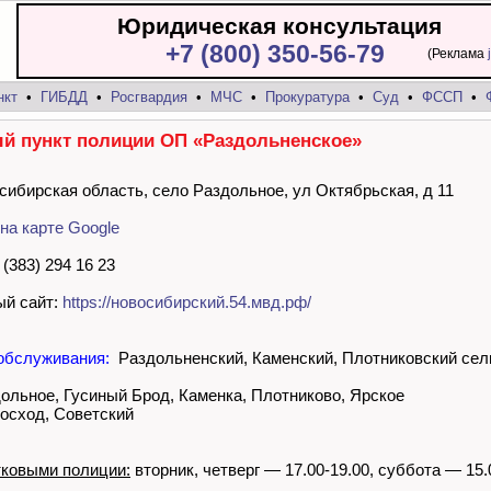
Юридическая консультация
+7 (800) 350-56-79
(Реклама
нкт
•
ГИБДД
•
Росгвардия
•
МЧС
•
Прокуратура
•
Суд
•
ФССП
•
й пункт полиции ОП «Раздольненское»
сибирская область, село Раздольное, ул Октябрьская, д 11
на карте Google
(383) 294 16 23
й сайт:
https://новосибирский.54.мвд.рф/
обслуживания:
Раздольненский, Каменский, Плотниковский сел
дольное, Гусиный Брод, Каменка, Плотниково, Ярское
Восход, Советский
тковыми полиции:
вторник, четверг — 17.00-19.00, суббота — 15.