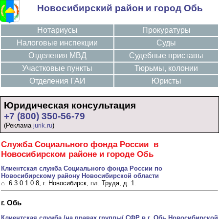
Новосибирский район и город Обь
Нотариусы
Прокуратуры
Налоговые инспекции
Суды
Отделения МВД
Судебные приставы
Участковые пункты
Тюрьмы, колонии
Отделения ГАИ
Юристы
Юридическая консультация
+7 (800) 350-56-79
(Реклама
jurik.ru
)
Служба Социального фонда России в
Новосибирском районе и городе Обь
Клиентская служба Социального фонда России по
Новосибирскому району Новосибирской области
⌂ 6 3 0 1 0 8, г. Новосибирск, пл. Труда, д. 1.
г. Обь
Клиентская служба /на правах группы/ СФР в г. Обь Новосибирской