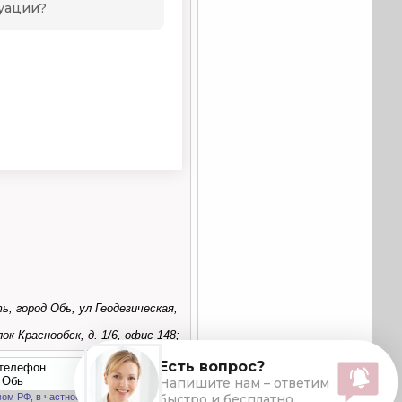
, город Обь, ул Геодезическая,
 Краснообск, д. 1/6, офис 148;
 телефон
 Обь
вом РФ, в частности, ФЗ «О персональных данных».