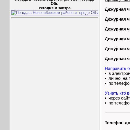
Обь
сегодня и завтра
Дежурная ч
Дежурная ч
Дежурная ч
Дежурная ч
Дежурная ч
Дежурная ч
Направить о
• в электро
• лично, на
• по телефо
Узнать кто 
• через сай
• по телефо
Телефон до