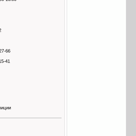
2
27-66
15-41
лиции