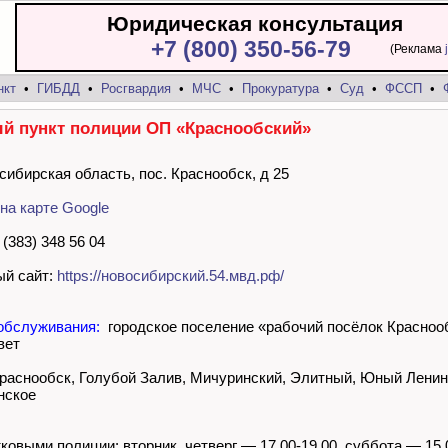
Юридическая консультация
+7 (800) 350-56-79
(Реклама
нкт
•
ГИБДД
•
Росгвардия
•
МЧС
•
Прокуратура
•
Суд
•
ФССП
•
й пункт полиции ОП «Краснообский»
сибирская область, пос. Краснообск, д 25
на карте Google
(383) 348 56 04
й сайт:
https://новосибирский.54.мвд.рф/
обслуживания:
городское поселение «рабочий посёлок Красноо
вет
Краснообск, Голубой Залив, Мичуринский, Элитный, Юный Лени
нское
тковыми полиции:
вторник, четверг — 17.00-19.00, суббота — 15.