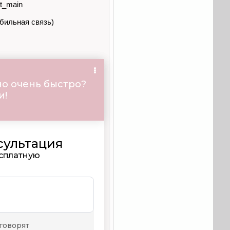
st_main
обильная связь)