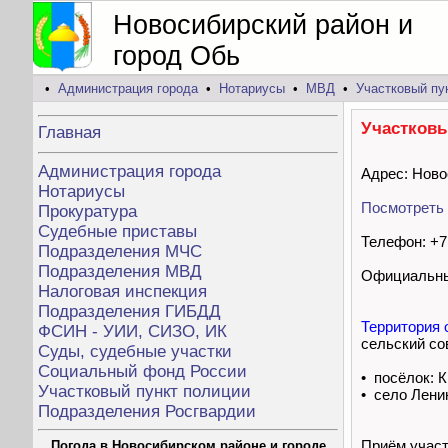
Новосибирский район и
город Обь
•
Администрация города
•
Нотариусы
•
МВД
•
Участковый пу
Участковы
Главная
Администрация города
Адрес: Ново
Нотариусы
Посмотреть 
Прокуратура
Судебные приставы
Телефон: +7 
Подразделения МЧС
Подразделения МВД
Официальны
Налоговая инспекция
Подразделения ГИБДД
Территория 
ФСИН - УИИ, СИЗО, ИК
сельский со
Суды, судебные участки
Социальный фонд России
• посёлок: 
Участковый пункт полиции
• село Лени
Подразделения Росгвардии
Приём учас
Погода в Новосибирском районе и городе