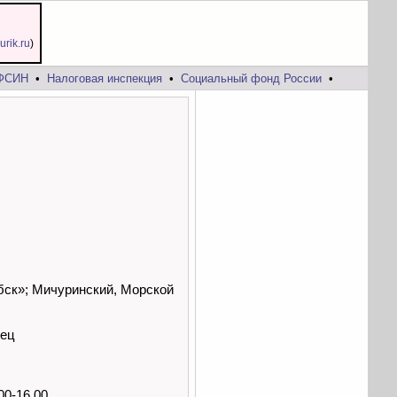
jurik.ru
)
ФСИН
•
Налоговая инспекция
•
Социальный фонд России
•
бск»; Мичуринский, Морской
нец
00-16.00