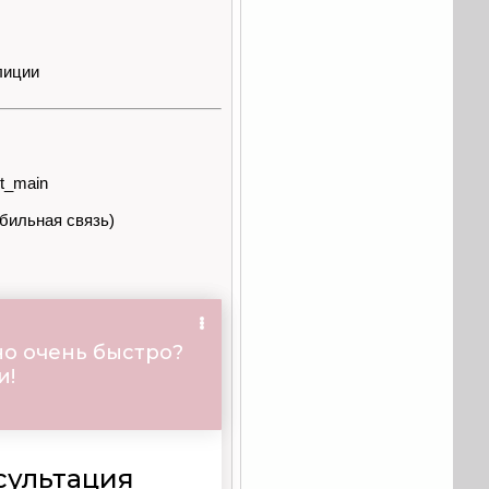
лиции
st_main
обильная связь)