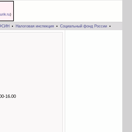
jurik.ru
)
ФСИН
•
Налоговая инспекция
•
Социальный фонд России
•
00-16.00