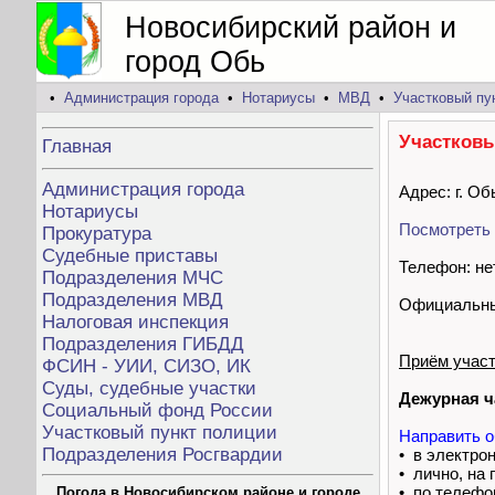
Новосибирский район и
город Обь
•
Администрация города
•
Нотариусы
•
МВД
•
Участковый пу
Участковы
Главная
Администрация города
Адрес: г. Об
Нотариусы
Посмотреть 
Прокуратура
Судебные приставы
Телефон: не
Подразделения МЧС
Подразделения МВД
Официальны
Налоговая инспекция
Подразделения ГИБДД
Приём учас
ФСИН - УИИ, СИЗО, ИК
Суды, судебные участки
Дежурная ч
Социальный фонд России
Участковый пункт полиции
Направить о
Подразделения Росгвардии
• в электро
• лично, на
• по телефо
Погода в Новосибирском районе и городе