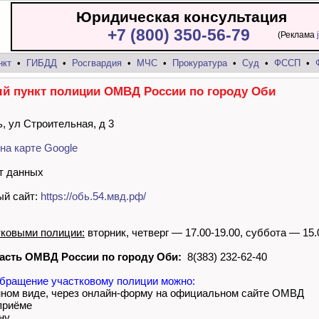
Юридическая консультация
+7 (800) 350-56-79
(Реклама
нкт
•
ГИБДД
•
Росгвардия
•
МЧС
•
Прокуратура
•
Суд
•
ФССП
•
й пункт полиции ОМВД России по городу Оби
ь, ул Строительная, д 3
на карте Google
т данных
й сайт:
https://обь.54.мвд.рф/
тковыми полиции:
вторник, четверг — 17.00-19.00, суббота — 15.
асть ОМВД России по городу Оби:
8(383) 232-62-40
бращение участковому полиции можно:
нном виде, через онлайн-форму на официальном сайте ОМВД
 приёме
ну