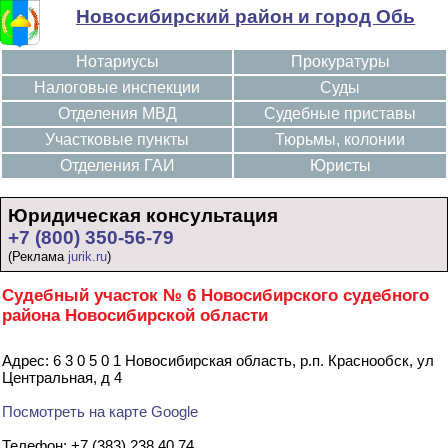
Новосибирский район и город Обь
Нотариусы
Прокуратуры
Налоговые инспекции
Суды
Отделения МВД
Судебные приставы
Участковые пункты
Тюрьмы, колонии
Отделения ГАИ
Юристы
Юридическая консультация
+7 (800) 350-56-79
(Реклама
jurik.ru
)
Судебный участок № 6 Новосибирского судебного
района Новосибирской области
Адрес: 6 3 0 5 0 1 Новосибирская область, р.п. Краснообск, ул
Центральная, д 4
Посмотреть на карте Google
Телефон: +7 (383) 238 40 74