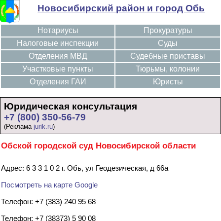
Новосибирский район и город Обь
Нотариусы
Прокуратуры
Налоговые инспекции
Суды
Отделения МВД
Судебные приставы
Участковые пункты
Тюрьмы, колонии
Отделения ГАИ
Юристы
Юридическая консультация
+7 (800) 350-56-79
(Реклама
jurik.ru
)
Обской городской суд Новосибирской области
Адрес: 6 3 3 1 0 2 г. Обь, ул Геодезическая, д 66а
Посмотреть на карте Google
Телефон: +7 (383) 240 95 68
Телефон: +7 (38373) 5 90 08