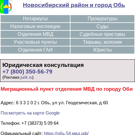
Новосибирский район и город Обь
Нотариусы
Прокуратуры
Налоговые инспекции
Суды
Отделения МВД
Судебные приставы
Участковые пункты
Тюрьмы, колонии
Отделения ГАИ
Юристы
Юридическая консультация
+7 (800) 350-56-79
(Реклама
jurik.ru
)
Миграционный пункт отделения МВД по городу Оби
Адрес: 6 3 3 1 0 2 г. Обь, ул ул. Геодезическая, д 60
Посмотреть на карте Google
Телефон: +7 (38373) 5 09 64
Официальный сайт:
https://обь.54.мвд.рф/