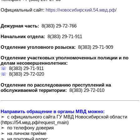
Официальный сайт:
https://новосибирский.54.мвд.рф/
Дежурная часть:
8(383) 29-72-766
Начальник отдела:
8(383) 29-71-911
Отделение уголовного розыска:
8(383) 29-71-909
Отделение участковых уполномоченных полиции и по
делам несовершеннолетних:
☏
8(383) 29-71-911
☏
8(383) 29-72-020
Отделение по расследованию преступлений на
обслуживаемой территории:
8(383) 29-72-010
Направить обращение в органы МВД можно:
➣ с официального сайта ГУ МВД Новосибирской области
(https://54.мвд.рф/request_main)
➣ по телефону доверия
➣ на личном приёме
➣ на почтовый адрес