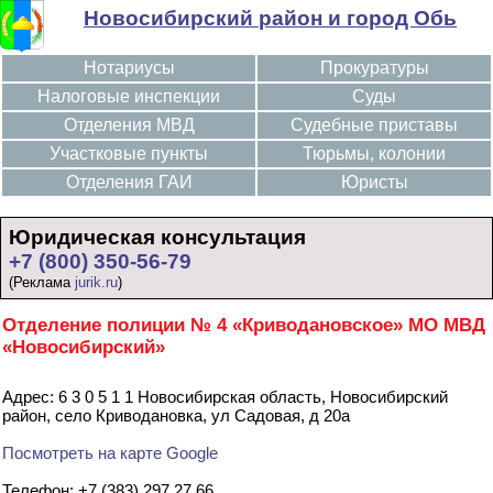
Новосибирский район и город Обь
Нотариусы
Прокуратуры
Налоговые инспекции
Суды
Отделения МВД
Судебные приставы
Участковые пункты
Тюрьмы, колонии
Отделения ГАИ
Юристы
Юридическая консультация
+7 (800) 350-56-79
(Реклама
jurik.ru
)
Отделение полиции № 4 «Криводановское» МО МВД
«Новосибирский»
Адрес: 6 3 0 5 1 1 Новосибирская область, Новосибирский
район, село Криводановка, ул Садовая, д 20а
Посмотреть на карте Google
Телефон: +7 (383) 297 27 66